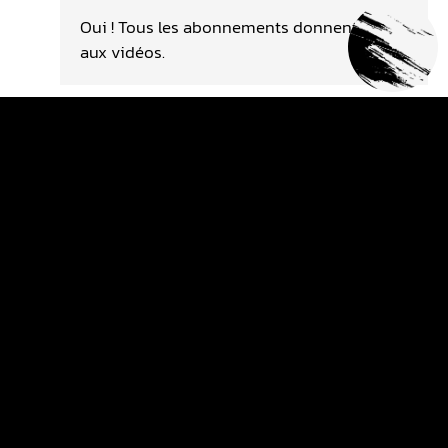
Oui ! Tous les abonnements donnent accès
aux vidéos.
Quel est le but des vidéos ?
Le but des vidéos est de t'accompagner
dans ta futur progression. Les vidéos sont
basées sur du coaching technique !
Les vidéos sont-elles que des
vidéos motocross ?
Les vidéos sont autour du motocross en
général, tu y trouveras des vidéos de
coaching technique, mental et tactique.