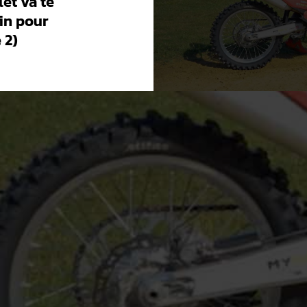
let va te
in pour
 2)