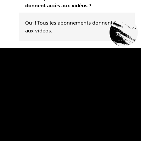
donnent accès aux vidéos ?
Oui ! Tous les abonnements donnent accès
aux vidéos.
Quel est le but des vidéos ?
Le but des vidéos est de t'accompagner
dans ta futur progression. Les vidéos sont
basées sur du coaching technique !
Les vidéos sont-elles que des
vidéos motocross ?
Les vidéos sont autour du motocross en